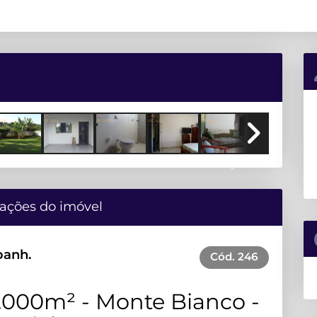
Next
ações do imóvel
banh.
Cód.
246
1.000m² - Monte Bianco -