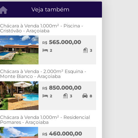
Veja também
Chácara à Venda 1.000m² - Piscina -
Cristóvão - Araçoiaba
565.000,00
R$
2
3
Chácara à Venda - 2.000m² Esquina -
Monte Bianco - Araçoiaba
850.000,00
R$
2
3
8
Chácara à Venda 1.000m² - Residencial
Pomares - Araçoiaba
460.000,00
R$