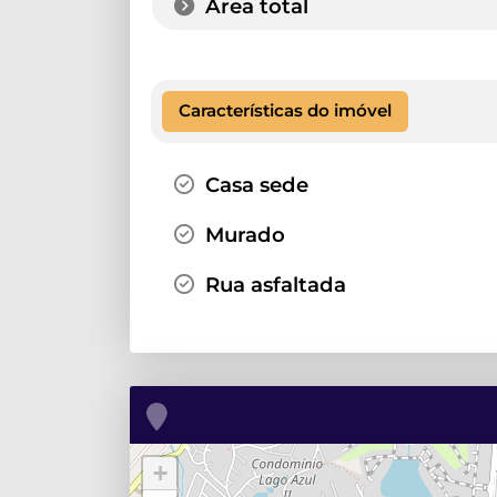
Área total
Características do imóvel
Casa sede
Murado
Rua asfaltada
+