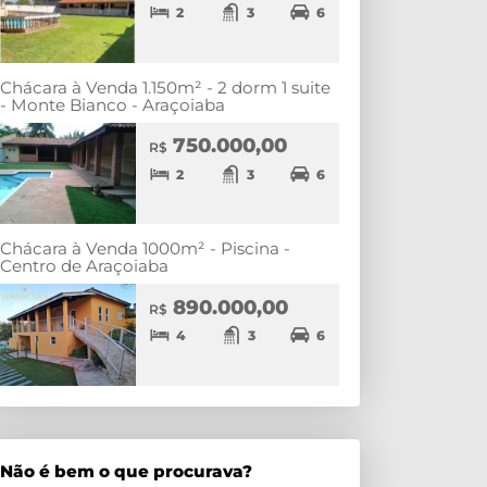
2
3
6
Chácara à Venda 1.150m² - 2 dorm 1 suite
- Monte Bianco - Araçoiaba
750.000,00
R$
2
3
6
Chácara à Venda 1000m² - Piscina -
Centro de Araçoiaba
890.000,00
R$
4
3
6
Não é bem o que procurava?