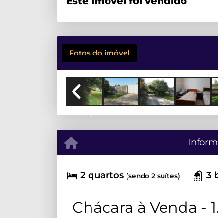
Este imóvel foi vendido
Fotos do imóvel
Previous
Inform
2 quartos
3 
(sendo 2 suítes)
Chácara à Venda - 