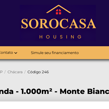
Contato
Simule seu financiamento
SP
Chácara
Código 246
nda - 1.000m² - Monte Bianc