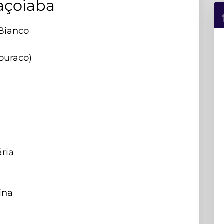
açoiaba
Bianco
buraco)
ária
ina