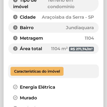
Tipo de
Terreno em
imóvel
condomínio
Cidade
Araçoiaba da Serra - SP
Bairro
Jundiaquara
Metragem
1104
Área total
1104 m²
R$ 271,74/m²
Características do imóvel
Energia Elétrica
Murado