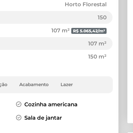
Horto Florestal
150
107 m²
R$ 5.065,42/m²
107 m²
150 m²
ação
Acabamento
Lazer
Cozinha americana
Sala de jantar