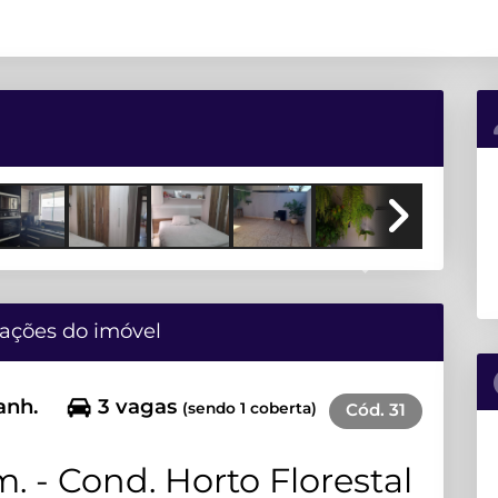
Next
ações do imóvel
anh.
3 vagas
(sendo 1 coberta)
Cód.
31
. - Cond. Horto Florestal