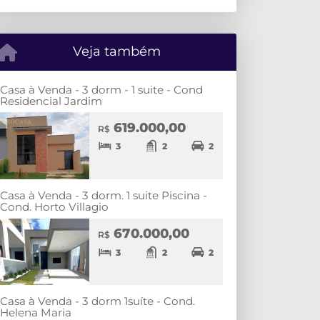
Veja também
Casa à Venda - 3 dorm - 1 suite - Cond
Residencial Jardim
619.000,00
R$
3
2
2
Casa à Venda - 3 dorm. 1 suite Piscina -
Cond. Horto Villagio
670.000,00
R$
3
2
2
Casa à Venda - 3 dorm 1suíte - Cond.
Helena Maria