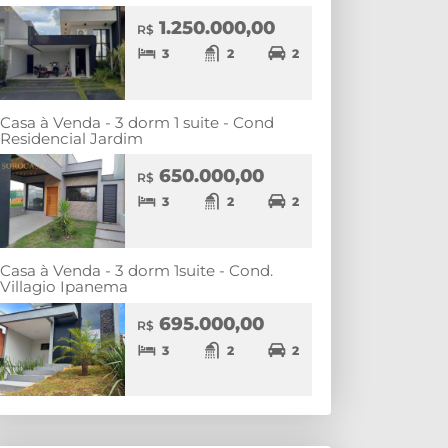
1.250.000,00
R$
3
2
2
Casa à Venda - 3 dorm 1 suite - Cond
Residencial Jardim
650.000,00
R$
3
2
2
Casa à Venda - 3 dorm 1suite - Cond.
Villagio Ipanema
695.000,00
R$
3
2
2