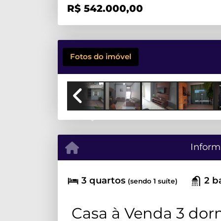
R$
542.000,00
Fotos do imóvel
Previous
Inform
3 quartos
2 b
(sendo 1 suíte)
Casa à Venda 3 dorm