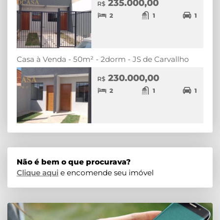
235.000,00
R$
2
1
1
Casa à Venda - 50m² - 2dorm - JS de Carvallho
230.000,00
R$
2
1
1
Não é bem o que procurava?
Clique aqui
e encomende seu imóvel