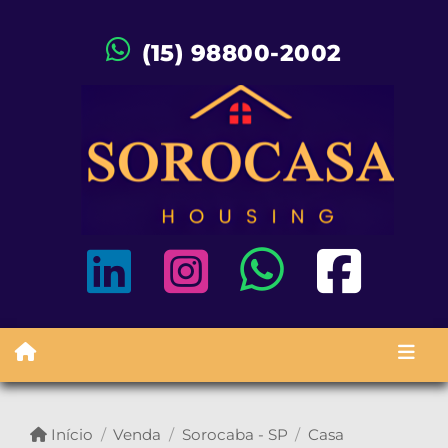
(15) 98800-2002
Início
Venda
Sorocaba - SP
Casa