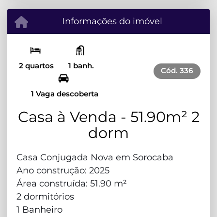
Informações do imóvel
2 quartos
1 banh.
Cód.
336
1 Vaga descoberta
Casa à Venda - 51.90m² 2
dorm
Casa Conjugada Nova em Sorocaba
Ano construção: 2025
Área construída: 51.90 m²
2 dormitórios
1 Banheiro